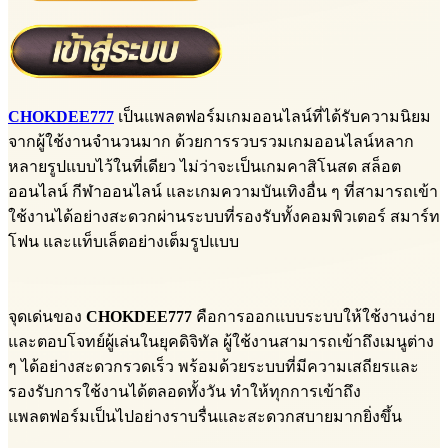
CHOKDEE777
เป็นแพลตฟอร์มเกมออนไลน์ที่ได้รับความนิยม
จากผู้ใช้งานจำนวนมาก ด้วยการรวบรวมเกมออนไลน์หลาก
หลายรูปแบบไว้ในที่เดียว ไม่ว่าจะเป็นเกมคาสิโนสด สล็อต
ออนไลน์ กีฬาออนไลน์ และเกมความบันเทิงอื่น ๆ ที่สามารถเข้า
ใช้งานได้อย่างสะดวกผ่านระบบที่รองรับทั้งคอมพิวเตอร์ สมาร์ท
โฟน และแท็บเล็ตอย่างเต็มรูปแบบ
จุดเด่นของ
CHOKDEE777
คือการออกแบบระบบให้ใช้งานง่าย
และตอบโจทย์ผู้เล่นในยุคดิจิทัล ผู้ใช้งานสามารถเข้าถึงเมนูต่าง
ๆ ได้อย่างสะดวกรวดเร็ว พร้อมด้วยระบบที่มีความเสถียรและ
รองรับการใช้งานได้ตลอดทั้งวัน ทำให้ทุกการเข้าถึง
แพลตฟอร์มเป็นไปอย่างราบรื่นและสะดวกสบายมากยิ่งขึ้น