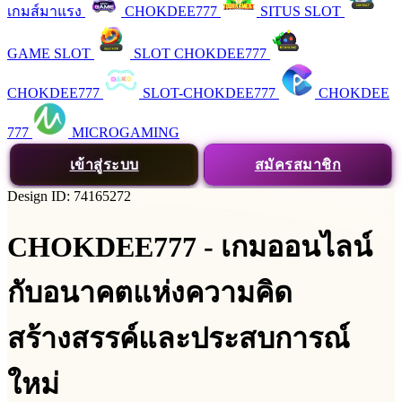
เกมส์มาแรง
CHOKDEE777
SITUS SLOT
GAME SLOT
SLOT CHOKDEE777
CHOKDEE777
SLOT-CHOKDEE777
CHOKDEE
777
MICROGAMING
เข้าสู่ระบบ
สมัครสมาชิก
Design ID: 74165272
CHOKDEE777 - เกมออนไลน์
กับอนาคตแห่งความคิด
สร้างสรรค์และประสบการณ์
ใหม่