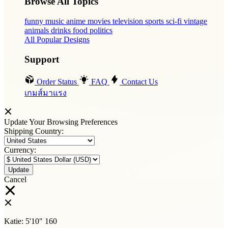
Browse All Topics
funny
music
anime
movies
television
sports
sci-fi
vintage
animals
drinks
food
politics
All Popular Designs
Support
Order Status
FAQ
Contact Us
เกมส์มาแรง
Update Your Browsing Preferences
Shipping Country:
Currency:
Cancel
Katie:
5'10"
160