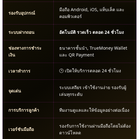
มือถือ Android, iOS, แท็บเล็ต และ
รองรับอุปกรณ์
คอมพิวเตอร์
ระบบฝากถอน
อัตโนมัติ รวดเร็ว ตลอด 24 ชั่วโมง
ช่องทางการชำระ
ธนาคารชั้นนำ, TrueMoney Wallet
เงิน
และ QR Payment
🕒 เปิดให้บริการตลอด 24 ชั่วโมง
เวลาทำการ
ระบบเสถียร เข้าใช้งานง่าย รองรับผู้
จุดเด่น
เล่นทุกระดับ
การบริการลูกค้า
ทีมงานดูแลและให้ข้อมูลอย่างต่อเนื่อง
รองรับการใช้งานผ่านมือถือโดยไม่ต้อง
เวอร์ชันมือถือ
ดาวน์โหลด