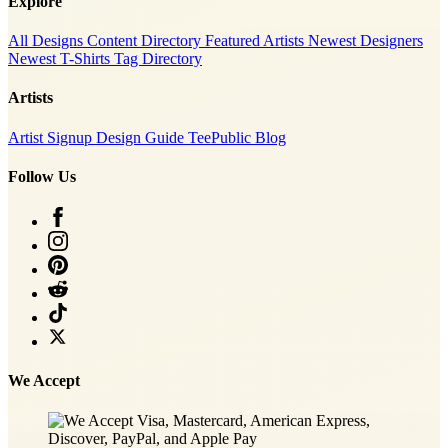
Explore
All Designs
Content Directory
Featured Artists
Newest Designers
Newest T-Shirts
Tag Directory
Artists
Artist Signup
Design Guide
TeePublic Blog
Follow Us
We Accept