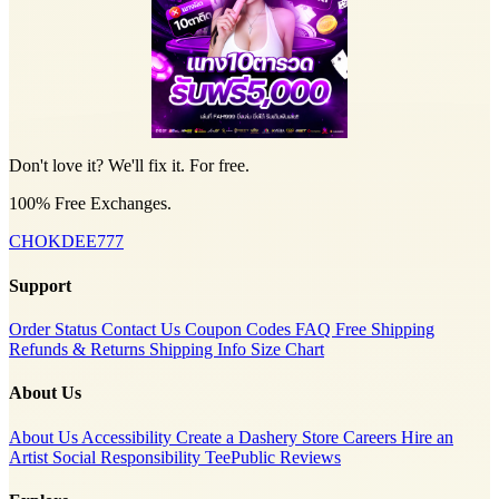
Don't love it? We'll fix it. For free.
100% Free Exchanges.
CHOKDEE777
Support
Order Status
Contact Us
Coupon Codes
FAQ
Free Shipping
Refunds & Returns
Shipping Info
Size Chart
About Us
About Us
Accessibility
Create a Dashery Store
Careers
Hire an
Artist
Social Responsibility
TeePublic Reviews