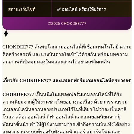
สถานะเว็บไซต์
✅ ออนไลน์ พร้อมให้บริการ
©2026 CHOKDEE777
CHOKDEE777 ค้นพบโลกเกมออนไลน์ที่เชื่อมเทคโนโลยี ความ
คิดสร้างสรรค์ และแรงบันดาลใจเข้าไว้ด้วยกัน พร้อมบทความ
คุณภาพที่เปิดมุมมองใหม่และอ่านได้อย่างเพลิดเพลิน
เกี่ยวกับ CHOKDEE777 และแพลตฟอร์มเกมออนไลน์ครบวงจร
CHOKDEE777
เป็นหนึ่งในแพลตฟอร์มเกมออนไลน์ที่ได้รับ
ความนิยมจากผู้ใช้งานชาวไทยอย่างต่อเนื่อง ด้วยการรวบรวม
เกมออนไลน์หลากหลายประเภทไว้ในที่เดียว ไม่ว่าจะเป็นคาสิ
โนสด สล็อตออนไลน์ กีฬาออนไลน์ และเกมยอดนิยมจากผู้
พัฒนาชั้นนำ ทำให้ผู้ใช้งานสามารถเข้าถึงความบันเทิงได้อย่าง
สะดวกผ่านระบบที่รองรับทั้งคอมพิวเตอร์ สมาร์ทโฟน และ