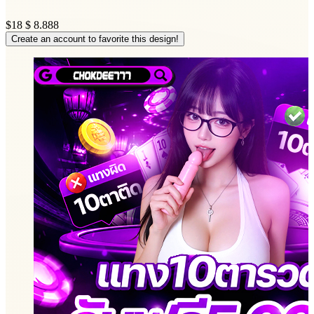
$18
$ 8.888
Create an account to favorite this design!