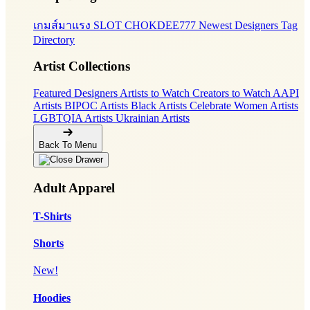
เกมส์มาแรง
SLOT CHOKDEE777
Newest Designers
Tag
Directory
Artist Collections
Featured Designers
Artists to Watch
Creators to Watch
AAPI
Artists
BIPOC Artists
Black Artists
Celebrate Women Artists
LGBTQIA Artists
Ukrainian Artists
Back To Menu
Adult Apparel
T-Shirts
Shorts
New!
Hoodies