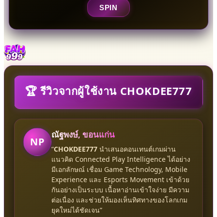
SPIN
🏆 รีวิวจากผู้ใช้งาน CHOKDEE777
ณัฐพงษ์, ขอนแก่น
NP
“
CHOKDEE777
นำเสนอคอนเทนต์เกมผ่าน
แนวคิด Connected Play Intelligence ได้อย่าง
มีเอกลักษณ์ เชื่อม Game Technology, Mobile
Experience และ Esports Movement เข้าด้วย
กันอย่างเป็นระบบ เนื้อหาอ่านเข้าใจง่าย มีความ
ต่อเนื่อง และช่วยให้มองเห็นทิศทางของโลกเกม
ยุคใหม่ได้ชัดเจน”