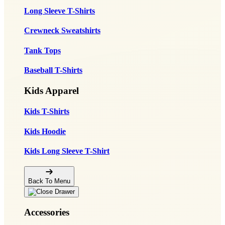
Long Sleeve T-Shirts
Crewneck Sweatshirts
Tank Tops
Baseball T-Shirts
Kids Apparel
Kids T-Shirts
Kids Hoodie
Kids Long Sleeve T-Shirt
Back To Menu
Accessories