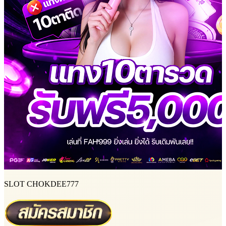
SLOT CHOKDEE777